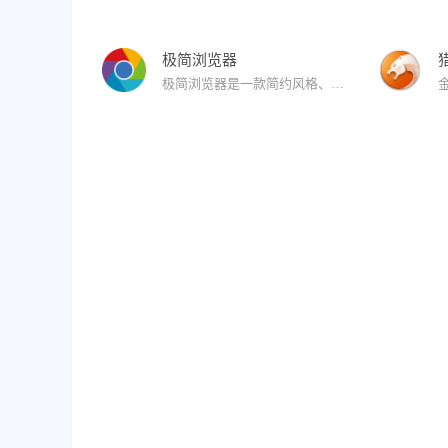
极简浏览器
极简浏览器是一款简约风格、极速安全、无广告、无弹窗的浏览器。极简浏览器提供了浏览器的基本功能。满足用户的极速安全上网的同时，无广告、无弹窗、简洁的界面等特点给用户带来不一样的浏览体验！