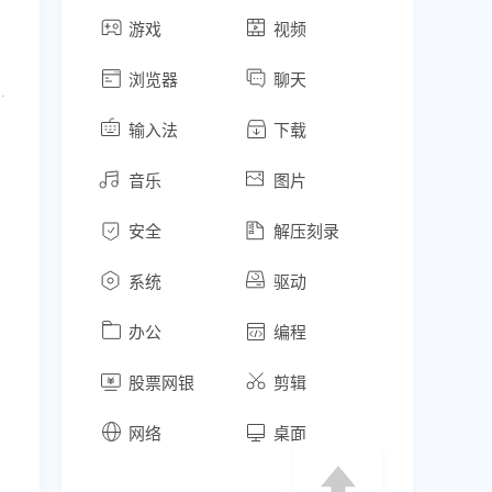
游戏
视频
浏览器
聊天
时任务功能上线：支持创建定时任务，按照设置好的时间和周期自动执行；- AI 对话内容支持生成分享链接，直接分享给他人；- 首页新增快捷方式，可以把常用网站固定在首页，方便一键直达。【官方网站】www.tabbit.com
输入法
下载
音乐
图片
安全
解压刻录
系统
驱动
办公
编程
股票网银
剪辑
网络
桌面