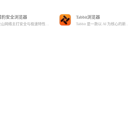
猎豹安全浏览器
Tabbit浏览器
金山网络主打安全与极速特性的首款安全双核浏览器，集安全和技术两大特性与一身。首创BIPS浏览器安全防御体系，集合浏览器主动防御和金山云安全，安全防御更全面。猎豹浏览器具有首创的智能切换引擎，动态选择内核匹配不同网页，并且完美支持HTML5新国际网页标准，网页展现更炫酷，更动感，极速浏览的同时也充分保证兼容性。
Tabbit 是一款以 AI 为核心的新一代智能浏览器，集浏览、搜索、对话与智能执行于一体。适用于办公提效、学习研究、资料整理、内容创作等多种场景，让每一次上网都更轻松、更专注。【近期更新】- 接入最新发布的 Kimi K2.6 、DeepSeek V4.0 模型，可在对话的模型列表中选择使用；- Chromium 内核升级至 147 版本；- 定