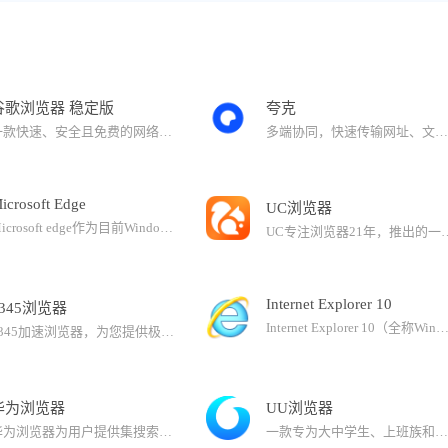
谷歌浏览器 稳定版
夸克
一款快速、安全且免费的网络浏览器，能很好地满足新型网站对浏览器的要求。64位的Chrome使用了更现代的指令集、针对64位处理器对编译器进行了特别优化，带来了更多的功能参数和寄存器存储的速度优势，因此会有明显的速度提升，特别是图形和多媒体内容的处理会变得更为流畅，平均性能提升25%。安全性和稳定性也有着相当大的提升，在渲染Web内容时的崩溃几率会有效下降。Chrome内置Flash Player浏览器视频插件，方便用户在线观看视频。
多端协同，快速传输网址、文件安全纯净快速，打造极致浏览体验AI创作工具：AI 生图：支持上传参考图，多种风格0门槛转绘。AI 写作：写文案、写大纲，思路更清晰；擅长多种体裁，写作内容不重复。AI PPT：超多模板，自动排版填充，效率翻倍AI 编程：高效解析代码，协助编写程序AI高效浏览网页：AI解析学习/工作文档，迅速提取要点高效阅读网页内容， 解读重要信息网课视频一键总结，学习效率直线飙升夸克网盘：6T超大空间，超速下载100G大文件无损快速传输电脑资料安心存，自动备份超级播放器，免费5倍速
icrosoft Edge
UC浏览器
Microsoft edge作为目前Windows系统默认web浏览器，被Windows系统默认为操作系统的基本组件，系统不支持卸载，故当前无法提供卸载程序。但Windows用户可以随时下载或更改其他默认浏览器。Microsoft Edge新版浏览器，体验世界一流的性能，享有更多隐私，同时提高工作效率。Microsoft Edge浏览器可在Windows7、Windows8、Windows8.1、Windows10等设备上使用，可自动同步您的密码、收藏夹和设置。
UC专注浏览器21年，推出的一款速度快、安全、好用的PC浏览器产品。支持UC网盘、书签云同步、批量问AI、云收藏等功能UC网盘功能：1. 超大空间，超速下载：普通用户享受10GB永久有限空间，SVIP用户支持6T空间，至臻会员享10T空间； 2. 在线看视频，在
Internet Explorer 10
2345浏览器
Internet Explorer 10（全称Windows Internet Explorer 10，简称IE10）是微软开发的网页浏览器。Internet Explorer 10 是一款全新的浏览器，旨在提高浏览速度并提供完美的浏览体验。全屏浏览器不仅易于使用，而且更安全，还能与 Windows8 和 Windows RT 无缝融合。IE10只能安装在Windows 7 Servi
2345加速浏览器，为您提供极速、安全、稳定的上网体验。Chromium109+IE双核兼容无忧：全新Chromium109内核打开网页更快，IE内核轻松兼容网银、政企平台等场景。数据同步不丢失：个人收藏、账号密码在不同设备间轻松实现实时同步，告别繁琐操作，畅享随时随地的便捷浏览。多样皮肤 个性定制：提供多样皮肤，支持一键切换全面屏模式，同时也支持个性化定制皮肤。免费翻译 无缝沟通：轻松应对各种语言场景，支持网页一键翻译和划词翻译，让沟通更加便捷无忧。安全无忧 私密尊享：加强了隐私保护功能，有效阻止恶意网站对个人信息的窃取，保护隐私安全。
华为浏览器
UU浏览器
华为浏览器为用户提供集搜索、智能资讯推荐、导航于一体的优质上网体验，汇聚众多权威媒体伙伴。
一款专为大中学生、上班族和寻求极致浏览器体验的您而开发。更少的内存，更快的速度，没有后台进程，无打扰清净的环境支持整页翻译，全面屏，支持Mac风格，个性化新标签页，自定义界面，丰富的应用扩展，使您的浏览体验独一无二；干净的主页：简洁的主页，快速访问您最喜欢的网站，提供卓越的浏览体验；与360浏览器、QQ浏览器、火狐浏览器、UC浏览器，极速浏览器相比，UU浏览器更简洁更轻便；下载UU浏览器，获得更快、更高效和个性化的网页浏览体验！