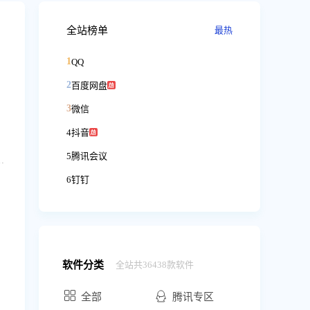
全站榜单
最热
1
QQ
2
百度网盘
3
微信
4
抖音
5
腾讯会议
线娱乐神器：支持大屏高清4K观影，还有免费5倍速，支持在线字幕加载，画中画，多窗口打开方便使用； 3. 支持Office、PDF、压缩包等文件在线打开，Office文件还能支持在线编辑。4.支持批量问AI，方便对比多个AI效果
6
钉钉
ce Pack 1 或更高版本上。
软件分类
全站共36438款软件
全部
腾讯专区