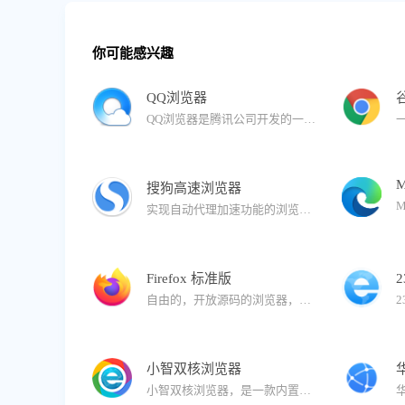
你可能感兴趣
QQ浏览器
QQ浏览器是腾讯公司开发的一款极速浏览器，已升级为AI浏览器。 在用户浏览的过程中，QQ浏览器提供AI能力，帮助用户高效获取信息，提升处理、生成信息的效率。还有多个AI助理，帮助完成复杂任务。
M
搜狗高速浏览器
实现自动代理加速功能的浏览器。与拼音输入法、五笔输入法等产品一同成为您高速上网的必备工具。搜狗浏览器拥有国内首款“真双核”引擎，采用多级加速机制，能大幅提高您的上网速度。
Firefox 标准版
自由的，开放源码的浏览器，它体积小速度快，还有其它一些高级特征，主要特性有：标签式浏览，使上网冲浪更快；可以禁止弹出式窗口；自定制工具栏；扩展管理；更好的搜索特性；快速而方便的侧栏。
小智双核浏览器
小智双核浏览器，是一款内置Chrome和IE内核的安全双核浏览器，可完美支持IE9/IE10/IE11版本内核，同时拥有更加稳定、快速的Chrome内核：Chromium101，运行速度快、性能稳定，同样也确保了兼容性。界面简洁，安全、纯净无广告，有着秒开网页的流畅体验。支持安装谷歌Google Chrome插件拓展程序，拥有自定义主页、天气预报、免费PDF转换Word功能、快速划词翻译功能、网页长截图、gif录制、视频录制、快捷鼠标手势、一键扫码分享网页功能、微博助手、侧边栏二维码生成器以及自定义浏览器全面屏壁纸皮肤等功能。