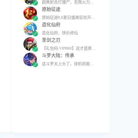
超爽射击打僵尸，无限火力，3s即开
原始征途
原始征途8.8夏日盛典狂欢开启，登录领15星武器+神兽赤兔马！
造化仙府
造化仙府，快乐修仙
圣剑之刃
【礼包码:VIP888】这才是原汁原味的MU怀旧版！
斗罗大陆：传承
这斗罗太上头了，挂机就能变强，根本停不下来！