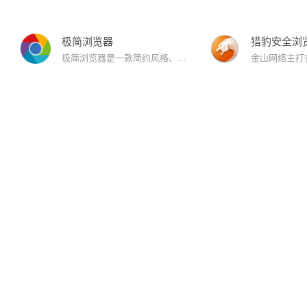
极简浏览器
猎豹安全浏
极简浏览器是一款简约风格、极速安全、无广告、无弹窗的浏览器。极简浏览器提供了浏览器的基本功能。满足用户的极速安全上网的同时，无广告、无弹窗、简洁的界面等特点给用户带来不一样的浏览体验！