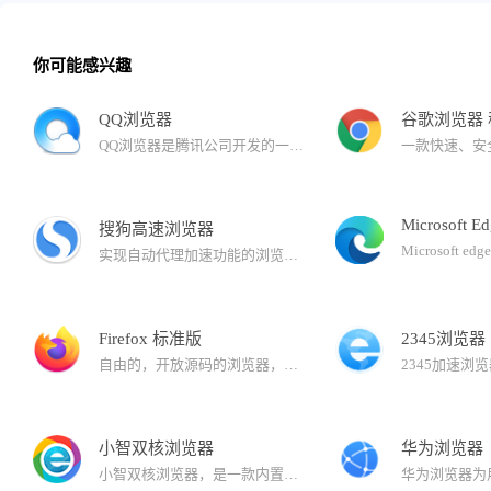
你可能感兴趣
QQ浏览器
谷歌浏览器
QQ浏览器是腾讯公司开发的一款极速浏览器，已升级为AI浏览器。 在用户浏览的过程中，QQ浏览器提供AI能力，帮助用户高效获取信息，提升处理、生成信息的效率。还有多个AI助理，帮助完成复杂任务。
Microsoft E
搜狗高速浏览器
实现自动代理加速功能的浏览器。与拼音输入法、五笔输入法等产品一同成为您高速上网的必备工具。搜狗浏览器拥有国内首款“真双核”引擎，采用多级加速机制，能大幅提高您的上网速度。
Firefox 标准版
2345浏览器
自由的，开放源码的浏览器，它体积小速度快，还有其它一些高级特征，主要特性有：标签式浏览，使上网冲浪更快；可以禁止弹出式窗口；自定制工具栏；扩展管理；更好的搜索特性；快速而方便的侧栏。
小智双核浏览器
华为浏览器
小智双核浏览器，是一款内置Chrome和IE内核的安全双核浏览器，可完美支持IE9/IE10/IE11版本内核，同时拥有更加稳定、快速的Chrome内核：Chromium101，运行速度快、性能稳定，同样也确保了兼容性。界面简洁，安全、纯净无广告，有着秒开网页的流畅体验。支持安装谷歌Google Chrome插件拓展程序，拥有自定义主页、天气预报、免费PDF转换Word功能、快速划词翻译功能、网页长截图、gif录制、视频录制、快捷鼠标手势、一键扫码分享网页功能、微博助手、侧边栏二维码生成器以及自定义浏览器全面屏壁纸皮肤等功能。