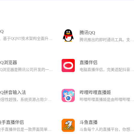
QQ
腾讯QQ
1、基于QQNT技术架构全面升级，使用操作更加流畅快捷；2、全新UI设计，界面更加简约轻盈； 3、消息页面三栏式设计，查看信息更加流畅； 4、多人语音视频聊天，沟通无极限； 5、还有更多便捷小功能，欢迎下载体验。
腾讯推出的即时通讯工具。支持在线聊天、视频电话、点对点断点续传文件、共享文件、网络硬盘、自定义面板、QQ邮箱等多种功能。免费的通讯平台，给您带来更多沟通乐趣。
QQ浏览器
直播伴侣
QQ浏览器是腾讯公司开发的一款极速浏览器，已升级为AI浏览器。 在用户浏览的过程中，QQ浏览器提供AI能力，帮助用户高效获取信息，提升处理、生成信息的效率。还有多个AI助理，帮助完成复杂任务。
电脑直播伴侣，完美适配抖音、抖音火山版；一键开播无需其他操作，清晰展现公屏信息、礼物记录。
QQ拼音输入法
哔哩哔哩直播姬
兼容性超强，系统资源占用少。无广告骚扰，清爽的用户体验。QQ拼音小工具，更方便，更快捷。
哔哩哔哩直播姬是由哔哩哔哩弹幕网推出的一款直播辅助工具，拥有哔哩哔哩弹幕网会员即可登录哔哩哔哩直播姬进行直播，软件还集成了哔哩哔哩直播弹幕助手功能，方便大家直播。
快手直播伴侣
斗鱼直播
快手直播伴侣是一款界面简单、功能实用的直播辅助工具。在快手直播伴侣中小伙伴可以快速的进行一系列的直播活动，操作玩法非常的出色，快手直播伴侣是小伙伴在直播中美颜，美声等等，热爱游戏的主播终于可以开始用电脑进行直播了，安装快手直播伴侣后即可开始直播，但是需要你已经获取到快手APP上的直播权限。
斗鱼每个人的直播平台，你想看的都在这里；随时随地两万直播间精彩任你选，三亿用户随心交流，满足你对新鲜的渴望。热门游戏精彩看不完，大神主播制霸全场，学霸女流，才女纳豆，电竞贾玲陈一发儿，高冷女王阿冷，电臀女神宋梓馨...百变主播总有你喜欢。