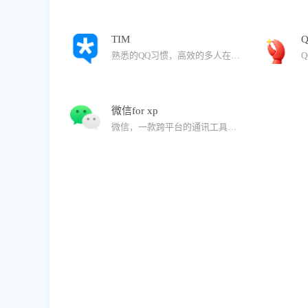
TIM
Q
熟悉的QQ习惯，高效的多人在线文档，免费的音视频通话，适合办公的轻聊版QQ。
微信for xp
微信，一款跨平台的通讯工具。支持单人、多人参与。能够通过网络给好友发送文字消息、表情和图片，还可以传送文件，与朋友视频聊天，让你的沟通更方便。并提供有多种语言界面。