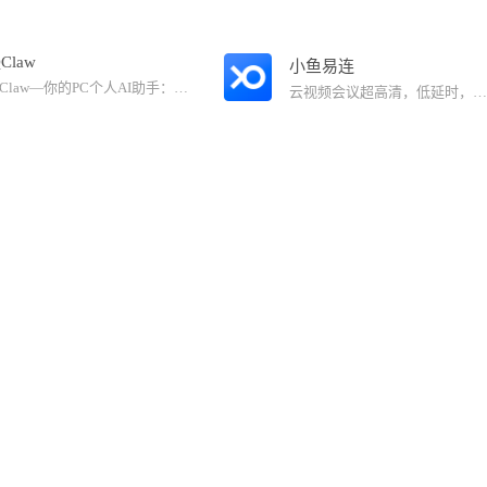
Claw
小鱼易连
QClaw—你的PC个人AI助手：QClaw是由腾讯管家打造的PC AI助手，依赖腾讯管家生态系统，基于开源Open claw框架，轻松实现智能助手的极简部署与灵活应用。 【极简部署】：0配置，安装即用，小白也能轻松上手；对话发送指令，电脑端即时理解并自动执行，沟通零门槛。 【随时响应】：不受时间与空间限制，支持随时唤醒电脑高效处理任务；支持主动工作流，可预设定时任务自动运行。 【长期记忆】：具备跨平台、多任务、长对话的长期记忆，持续学习用户偏好，实现个性化专属服务。 【多场景覆盖】：从日常办公、内容创作到研究分析，灵活适配工作与生活中的多元需求，智能调用多生态工具，一个助手即可胜任多个场景。 【安全可靠】：采用本地化部署方案，数据全程不离电脑，确保远程通信隐私安全。
云视频会议超高清，低延时，安全，可靠。