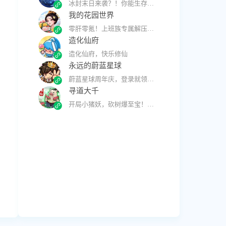
冰封末日来袭？！你能生存几天？
我的花园世界
零肝零氪！上班族专属解压花园，闲暇时刻治愈自己
造化仙府
造化仙府，快乐修仙
永远的蔚蓝星球
蔚蓝星球周年庆，登录就领周杰伦联名豪华礼包
寻道大千
开局小猪妖，砍树爆至宝！躺平修仙，战力飙到一亿超爽～