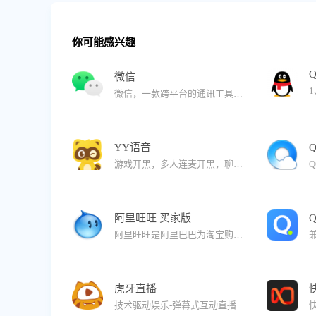
你可能感兴趣
微信
微信，一款跨平台的通讯工具。支持单人、多人参与。能够通过网络给好友发送文字消息、表情和图片，还可以传送文件，与朋友视频聊天，让你的沟通更方便，并提供有多种语言界面。
YY语音
游戏开黑，多人连麦开黑，聊不停，超多游戏大神，带你上分；娱乐秀场，超多主播实时在线，等你看；互动交友，约战相亲速配，等你玩。
阿里旺旺 买家版
阿里旺旺是阿里巴巴为淘宝购物度身定做的免费网上商务沟通软件。
虎牙直播
技术驱动娱乐-弹幕式互动直播平台 【锁定虎牙 精彩不断看不完】 四大频道：网游竞技、单机热游、娱乐天地、手游休闲 精品分类：英雄联盟、吃喝玩乐、星秀、云顶之弈、逃离塔科夫、Apex英雄、穿越火线、地下城与勇士、永劫无间、主机游戏、刀塔自走棋、荒野大镖客、我的世界、炉石传说、守望先锋 热门手游：王者荣耀、和平精英、第五人格、球球大作战、CF枪战王者、跑跑卡丁车、狼人杀、皇室战争、阴阳师、英雄联盟手游