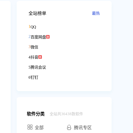
全站榜单
最热
1
QQ
2
百度网盘
3
微信
4
抖音
5
腾讯会议
6
钉钉
软件分类
全站共36438款软件
全部
腾讯专区