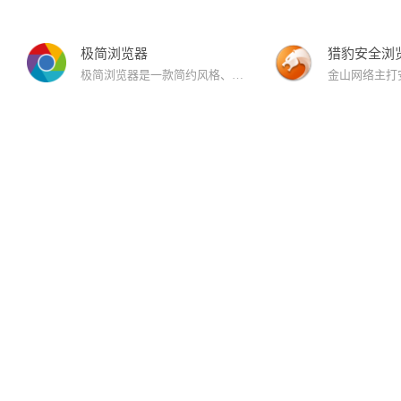
极简浏览器
猎豹安全浏
极简浏览器是一款简约风格、极速安全、无广告、无弹窗的浏览器。极简浏览器提供了浏览器的基本功能。满足用户的极速安全上网的同时，无广告、无弹窗、简洁的界面等特点给用户带来不一样的浏览体验！