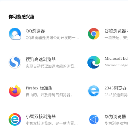
你可能感兴趣
QQ浏览器
谷歌浏览器
QQ浏览器是腾讯公司开发的一款极速浏览器，已升级为AI浏览器。 在用户浏览的过程中，QQ浏览器提供AI能力，帮助用户高效获取信息，提升处理、生成信息的效率。还有多个AI助理，帮助完成复杂任务。
Microsoft E
搜狗高速浏览器
实现自动代理加速功能的浏览器。与拼音输入法、五笔输入法等产品一同成为您高速上网的必备工具。搜狗浏览器拥有国内首款“真双核”引擎，采用多级加速机制，能大幅提高您的上网速度。
Firefox 标准版
2345浏览器
自由的，开放源码的浏览器，它体积小速度快，还有其它一些高级特征，主要特性有：标签式浏览，使上网冲浪更快；可以禁止弹出式窗口；自定制工具栏；扩展管理；更好的搜索特性；快速而方便的侧栏。
小智双核浏览器
华为浏览器
小智双核浏览器，是一款内置Chrome和IE内核的安全双核浏览器，可完美支持IE9/IE10/IE11版本内核，同时拥有更加稳定、快速的Chrome内核：Chromium101，运行速度快、性能稳定，同样也确保了兼容性。界面简洁，安全、纯净无广告，有着秒开网页的流畅体验。支持安装谷歌Google Chrome插件拓展程序，拥有自定义主页、天气预报、免费PDF转换Word功能、快速划词翻译功能、网页长截图、gif录制、视频录制、快捷鼠标手势、一键扫码分享网页功能、微博助手、侧边栏二维码生成器以及自定义浏览器全面屏壁纸皮肤等功能。