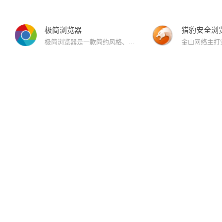
极简浏览器
猎豹安全浏
极简浏览器是一款简约风格、极速安全、无广告、无弹窗的浏览器。极简浏览器提供了浏览器的基本功能。满足用户的极速安全上网的同时，无广告、无弹窗、简洁的界面等特点给用户带来不一样的浏览体验！