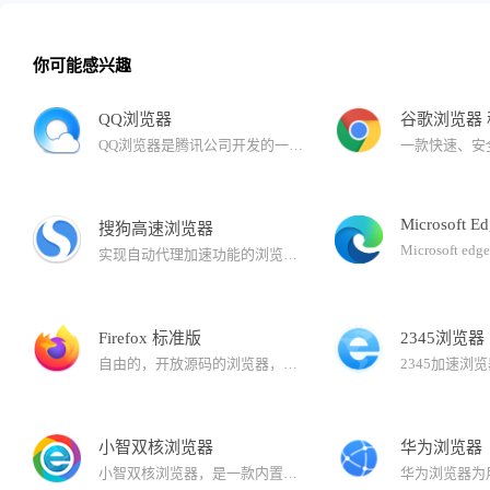
你可能感兴趣
QQ浏览器
谷歌浏览器
QQ浏览器是腾讯公司开发的一款极速浏览器，已升级为AI浏览器。 在用户浏览的过程中，QQ浏览器提供AI能力，帮助用户高效获取信息，提升处理、生成信息的效率。还有多个AI助理，帮助完成复杂任务。
Microsoft E
搜狗高速浏览器
实现自动代理加速功能的浏览器。与拼音输入法、五笔输入法等产品一同成为您高速上网的必备工具。搜狗浏览器拥有国内首款“真双核”引擎，采用多级加速机制，能大幅提高您的上网速度。
Firefox 标准版
2345浏览器
自由的，开放源码的浏览器，它体积小速度快，还有其它一些高级特征，主要特性有：标签式浏览，使上网冲浪更快；可以禁止弹出式窗口；自定制工具栏；扩展管理；更好的搜索特性；快速而方便的侧栏。
小智双核浏览器
华为浏览器
小智双核浏览器，是一款内置Chrome和IE内核的安全双核浏览器，可完美支持IE9/IE10/IE11版本内核，同时拥有更加稳定、快速的Chrome内核：Chromium101，运行速度快、性能稳定，同样也确保了兼容性。界面简洁，安全、纯净无广告，有着秒开网页的流畅体验。支持安装谷歌Google Chrome插件拓展程序，拥有自定义主页、天气预报、免费PDF转换Word功能、快速划词翻译功能、网页长截图、gif录制、视频录制、快捷鼠标手势、一键扫码分享网页功能、微博助手、侧边栏二维码生成器以及自定义浏览器全面屏壁纸皮肤等功能。