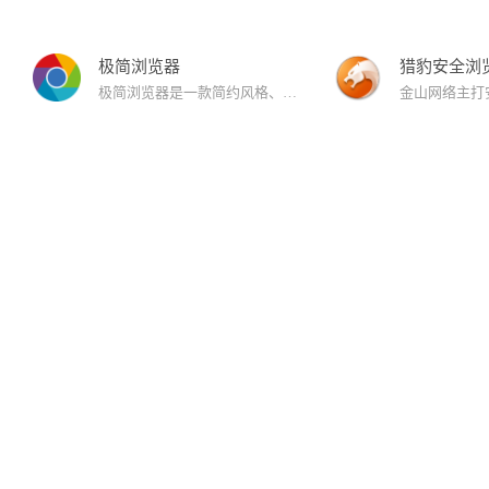
极简浏览器
猎豹安全浏
极简浏览器是一款简约风格、极速安全、无广告、无弹窗的浏览器。极简浏览器提供了浏览器的基本功能。满足用户的极速安全上网的同时，无广告、无弹窗、简洁的界面等特点给用户带来不一样的浏览体验！