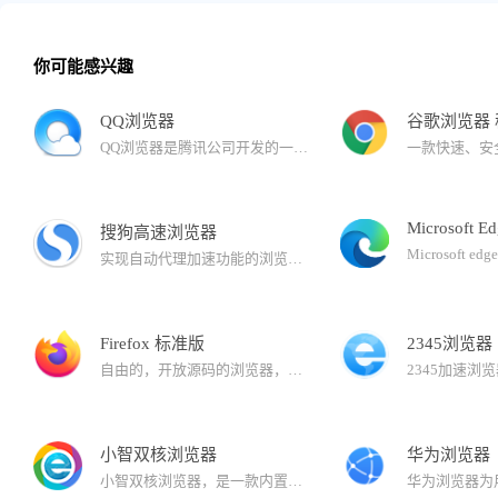
你可能感兴趣
QQ浏览器
谷歌浏览器
QQ浏览器是腾讯公司开发的一款极速浏览器，已升级为AI浏览器。 在用户浏览的过程中，QQ浏览器提供AI能力，帮助用户高效获取信息，提升处理、生成信息的效率。还有多个AI助理，帮助完成复杂任务。
Microsoft E
搜狗高速浏览器
实现自动代理加速功能的浏览器。与拼音输入法、五笔输入法等产品一同成为您高速上网的必备工具。搜狗浏览器拥有国内首款“真双核”引擎，采用多级加速机制，能大幅提高您的上网速度。
Firefox 标准版
2345浏览器
自由的，开放源码的浏览器，它体积小速度快，还有其它一些高级特征，主要特性有：标签式浏览，使上网冲浪更快；可以禁止弹出式窗口；自定制工具栏；扩展管理；更好的搜索特性；快速而方便的侧栏。
小智双核浏览器
华为浏览器
小智双核浏览器，是一款内置Chrome和IE内核的安全双核浏览器，可完美支持IE9/IE10/IE11版本内核，同时拥有更加稳定、快速的Chrome内核：Chromium101，运行速度快、性能稳定，同样也确保了兼容性。界面简洁，安全、纯净无广告，有着秒开网页的流畅体验。支持安装谷歌Google Chrome插件拓展程序，拥有自定义主页、天气预报、免费PDF转换Word功能、快速划词翻译功能、网页长截图、gif录制、视频录制、快捷鼠标手势、一键扫码分享网页功能、微博助手、侧边栏二维码生成器以及自定义浏览器全面屏壁纸皮肤等功能。