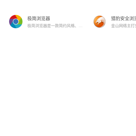
极简浏览器
猎豹安全浏
极简浏览器是一款简约风格、极速安全、无广告、无弹窗的浏览器。极简浏览器提供了浏览器的基本功能。满足用户的极速安全上网的同时，无广告、无弹窗、简洁的界面等特点给用户带来不一样的浏览体验！