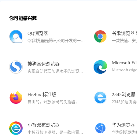
你可能感兴趣
QQ浏览器
谷歌浏览器
QQ浏览器是腾讯公司开发的一款极速浏览器，已升级为AI浏览器。 在用户浏览的过程中，QQ浏览器提供AI能力，帮助用户高效获取信息，提升处理、生成信息的效率。还有多个AI助理，帮助完成复杂任务。
Microsoft E
搜狗高速浏览器
实现自动代理加速功能的浏览器。与拼音输入法、五笔输入法等产品一同成为您高速上网的必备工具。搜狗浏览器拥有国内首款“真双核”引擎，采用多级加速机制，能大幅提高您的上网速度。
Firefox 标准版
2345浏览器
自由的，开放源码的浏览器，它体积小速度快，还有其它一些高级特征，主要特性有：标签式浏览，使上网冲浪更快；可以禁止弹出式窗口；自定制工具栏；扩展管理；更好的搜索特性；快速而方便的侧栏。
小智双核浏览器
华为浏览器
小智双核浏览器，是一款内置Chrome和IE内核的安全双核浏览器，可完美支持IE9/IE10/IE11版本内核，同时拥有更加稳定、快速的Chrome内核：Chromium101，运行速度快、性能稳定，同样也确保了兼容性。界面简洁，安全、纯净无广告，有着秒开网页的流畅体验。支持安装谷歌Google Chrome插件拓展程序，拥有自定义主页、天气预报、免费PDF转换Word功能、快速划词翻译功能、网页长截图、gif录制、视频录制、快捷鼠标手势、一键扫码分享网页功能、微博助手、侧边栏二维码生成器以及自定义浏览器全面屏壁纸皮肤等功能。