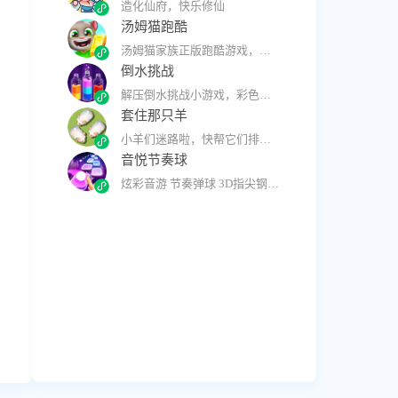
造化仙府，快乐修仙
汤姆猫跑酷
汤姆猫家族正版跑酷游戏，来畅跑吧！
倒水挑战
解压倒水挑战小游戏，彩色瓶子倒水排序！
套住那只羊
小羊们迷路啦，快帮它们排好队回家吧！
音悦节奏球
炫彩音游 节奏弹球 3D指尖钢琴大师