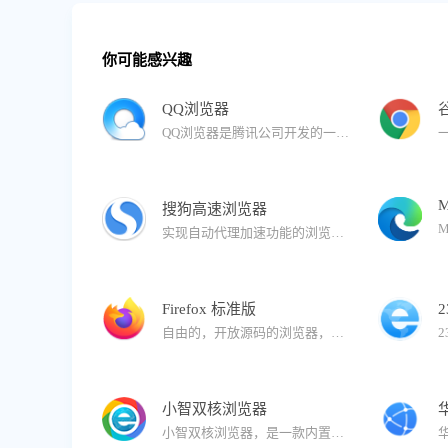
你可能感兴趣
QQ浏览器
QQ浏览器是腾讯公司开发的一款极速浏览器，已升级为AI浏览器。 在用户浏览的过程中，QQ浏览器提供AI能力，帮助用户高效获取信息，提升处理、生成信息的效率。还有多个AI助理，帮助完成复杂任务。
M
搜狗高速浏览器
实现自动代理加速功能的浏览器。与拼音输入法、五笔输入法等产品一同成为您高速上网的必备工具。搜狗浏览器拥有国内首款“真双核”引擎，采用多级加速机制，能大幅提高您的上网速度。
Firefox 标准版
自由的，开放源码的浏览器，它体积小速度快，还有其它一些高级特征，主要特性有：标签式浏览，使上网冲浪更快；可以禁止弹出式窗口；自定制工具栏；扩展管理；更好的搜索特性；快速而方便的侧栏。
小智双核浏览器
小智双核浏览器，是一款内置Chrome和IE内核的安全双核浏览器，可完美支持IE9/IE10/IE11版本内核，同时拥有更加稳定、快速的Chrome内核：Chromium101，运行速度快、性能稳定，同样也确保了兼容性。界面简洁，安全、纯净无广告，有着秒开网页的流畅体验。支持安装谷歌Google Chrome插件拓展程序，拥有自定义主页、天气预报、免费PDF转换Word功能、快速划词翻译功能、网页长截图、gif录制、视频录制、快捷鼠标手势、一键扫码分享网页功能、微博助手、侧边栏二维码生成器以及自定义浏览器全面屏壁纸皮肤等功能。