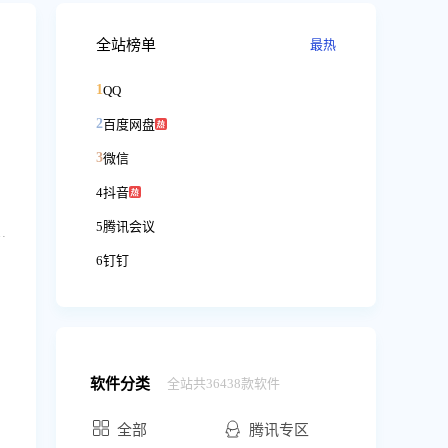
全站榜单
最热
1
QQ
2
百度网盘
3
微信
4
抖音
5
腾讯会议
线娱乐神器：支持大屏高清4K观影，还有免费5倍速，支持在线字幕加载，画中画，多窗口打开方便使用； 3. 支持Office、PDF、压缩包等文件在线打开，Office文件还能支持在线编辑。4.支持批量问AI，方便对比多个AI效果
6
钉钉
ce Pack 1 或更高版本上。
软件分类
全站共36438款软件
全部
腾讯专区