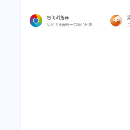
极简浏览器
极简浏览器是一款简约风格、极速安全、无广告、无弹窗的浏览器。极简浏览器提供了浏览器的基本功能。满足用户的极速安全上网的同时，无广告、无弹窗、简洁的界面等特点给用户带来不一样的浏览体验！