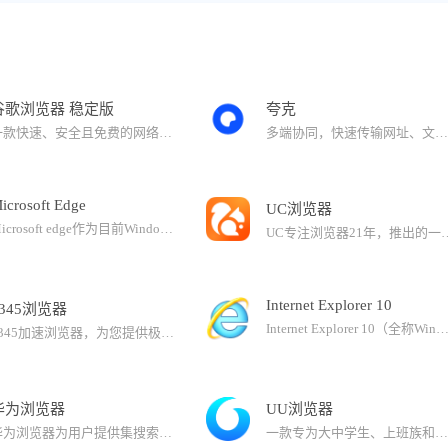
谷歌浏览器 稳定版
夸克
一款快速、安全且免费的网络浏览器，能很好地满足新型网站对浏览器的要求。64位的Chrome使用了更现代的指令集、针对64位处理器对编译器进行了特别优化，带来了更多的功能参数和寄存器存储的速度优势，因此会有明显的速度提升，特别是图形和多媒体内容的处理会变得更为流畅，平均性能提升25%。安全性和稳定性也有着相当大的提升，在渲染Web内容时的崩溃几率会有效下降。Chrome内置Flash Player浏览器视频插件，方便用户在线观看视频。
多端协同，快速传输网址、文件安全纯净快速，打造极致浏览体验AI创作工具：AI 生图：支持上传参考图，多种风格0门槛转绘。AI 写作：写文案、写大纲，思路更清晰；擅长多种体裁，写作内容不重复。AI PPT：超多模板，自动排版填充，效率翻倍AI 编程：高效解析代码，协助编写程序AI高效浏览网页：AI解析学习/工作文档，迅速提取要点高效阅读网页内容， 解读重要信息网课视频一键总结，学习效率直线飙升夸克网盘：6T超大空间，超速下载100G大文件无损快速传输电脑资料安心存，自动备份超级播放器，免费5倍速
icrosoft Edge
UC浏览器
Microsoft edge作为目前Windows系统默认web浏览器，被Windows系统默认为操作系统的基本组件，系统不支持卸载，故当前无法提供卸载程序。但Windows用户可以随时下载或更改其他默认浏览器。Microsoft Edge新版浏览器，体验世界一流的性能，享有更多隐私，同时提高工作效率。Microsoft Edge浏览器可在Windows7、Windows8、Windows8.1、Windows10等设备上使用，可自动同步您的密码、收藏夹和设置。
UC专注浏览器21年，推出的一款速度快、安全、好用的PC浏览器产品。支持UC网盘、书签云同步、批量问AI、云收藏等功能UC网盘功能：1. 超大空间，超速下载：普通用户享受10GB永久有限空间，SVIP用户支持6T空间，至臻会员享10T空间； 2. 在线看视频，在
Internet Explorer 10
2345浏览器
Internet Explorer 10（全称Windows Internet Explorer 10，简称IE10）是微软开发的网页浏览器。Internet Explorer 10 是一款全新的浏览器，旨在提高浏览速度并提供完美的浏览体验。全屏浏览器不仅易于使用，而且更安全，还能与 Windows8 和 Windows RT 无缝融合。IE10只能安装在Windows 7 Servi
2345加速浏览器，为您提供极速、安全、稳定的上网体验。Chromium109+IE双核兼容无忧：全新Chromium109内核打开网页更快，IE内核轻松兼容网银、政企平台等场景。数据同步不丢失：个人收藏、账号密码在不同设备间轻松实现实时同步，告别繁琐操作，畅享随时随地的便捷浏览。多样皮肤 个性定制：提供多样皮肤，支持一键切换全面屏模式，同时也支持个性化定制皮肤。免费翻译 无缝沟通：轻松应对各种语言场景，支持网页一键翻译和划词翻译，让沟通更加便捷无忧。安全无忧 私密尊享：加强了隐私保护功能，有效阻止恶意网站对个人信息的窃取，保护隐私安全。
华为浏览器
UU浏览器
华为浏览器为用户提供集搜索、智能资讯推荐、导航于一体的优质上网体验，汇聚众多权威媒体伙伴。
一款专为大中学生、上班族和寻求极致浏览器体验的您而开发。更少的内存，更快的速度，没有后台进程，无打扰清净的环境支持整页翻译，全面屏，支持Mac风格，个性化新标签页，自定义界面，丰富的应用扩展，使您的浏览体验独一无二；干净的主页：简洁的主页，快速访问您最喜欢的网站，提供卓越的浏览体验；与360浏览器、QQ浏览器、火狐浏览器、UC浏览器，极速浏览器相比，UU浏览器更简洁更轻便；下载UU浏览器，获得更快、更高效和个性化的网页浏览体验！