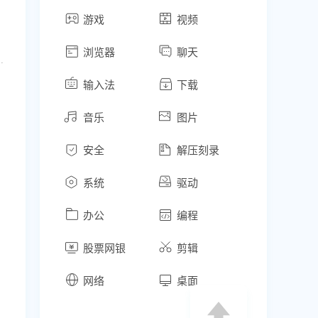
游戏
视频
浏览器
聊天
时任务功能上线：支持创建定时任务，按照设置好的时间和周期自动执行；- AI 对话内容支持生成分享链接，直接分享给他人；- 首页新增快捷方式，可以把常用网站固定在首页，方便一键直达。【官方网站】www.tabbit.com
输入法
下载
音乐
图片
安全
解压刻录
系统
驱动
办公
编程
股票网银
剪辑
网络
桌面