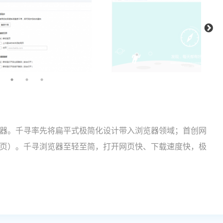
器。千寻率先将扁平式极简化设计带入浏览器领域；首创网
页）。千寻浏览器至轻至简，打开网页快、下载速度快，极
速下载、医疗医药安全等给力功能；打开浏览器就能看到狂
、最有趣的内容。所有的努力都力求打造一款聪明、有趣、好用