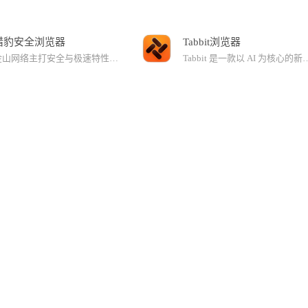
猎豹安全浏览器
Tabbit浏览器
金山网络主打安全与极速特性的首款安全双核浏览器，集安全和技术两大特性与一身。首创BIPS浏览器安全防御体系，集合浏览器主动防御和金山云安全，安全防御更全面。猎豹浏览器具有首创的智能切换引擎，动态选择内核匹配不同网页，并且完美支持HTML5新国际网页标准，网页展现更炫酷，更动感，极速浏览的同时也充分保证兼容性。
Tabbit 是一款以 AI 为核心的新一代智能浏览器，集浏览、搜索、对话与智能执行于一体。适用于办公提效、学习研究、资料整理、内容创作等多种场景，让每一次上网都更轻松、更专注。【近期更新】- 接入最新发布的 Kimi K2.6 、DeepSeek V4.0 模型，可在对话的模型列表中选择使用；- Chromium 内核升级至 147 版本；- 定