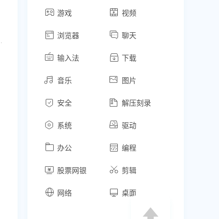
游戏
视频
浏览器
聊天
时任务功能上线：支持创建定时任务，按照设置好的时间和周期自动执行；- AI 对话内容支持生成分享链接，直接分享给他人；- 首页新增快捷方式，可以把常用网站固定在首页，方便一键直达。【官方网站】www.tabbit.com
输入法
下载
音乐
图片
安全
解压刻录
系统
驱动
办公
编程
股票网银
剪辑
网络
桌面