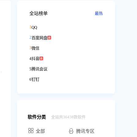
全站榜单
最热
1
QQ
2
百度网盘
3
微信
4
抖音
5
腾讯会议
线娱乐神器：支持大屏高清4K观影，还有免费5倍速，支持在线字幕加载，画中画，多窗口打开方便使用； 3. 支持Office、PDF、压缩包等文件在线打开，Office文件还能支持在线编辑。4.支持批量问AI，方便对比多个AI效果
6
钉钉
ce Pack 1 或更高版本上。
软件分类
全站共36438款软件
全部
腾讯专区