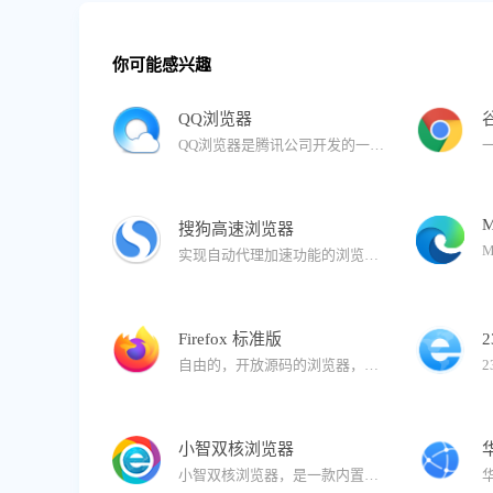
你可能感兴趣
QQ浏览器
QQ浏览器是腾讯公司开发的一款极速浏览器，已升级为AI浏览器。 在用户浏览的过程中，QQ浏览器提供AI能力，帮助用户高效获取信息，提升处理、生成信息的效率。还有多个AI助理，帮助完成复杂任务。
M
搜狗高速浏览器
实现自动代理加速功能的浏览器。与拼音输入法、五笔输入法等产品一同成为您高速上网的必备工具。搜狗浏览器拥有国内首款“真双核”引擎，采用多级加速机制，能大幅提高您的上网速度。
Firefox 标准版
自由的，开放源码的浏览器，它体积小速度快，还有其它一些高级特征，主要特性有：标签式浏览，使上网冲浪更快；可以禁止弹出式窗口；自定制工具栏；扩展管理；更好的搜索特性；快速而方便的侧栏。
小智双核浏览器
小智双核浏览器，是一款内置Chrome和IE内核的安全双核浏览器，可完美支持IE9/IE10/IE11版本内核，同时拥有更加稳定、快速的Chrome内核：Chromium101，运行速度快、性能稳定，同样也确保了兼容性。界面简洁，安全、纯净无广告，有着秒开网页的流畅体验。支持安装谷歌Google Chrome插件拓展程序，拥有自定义主页、天气预报、免费PDF转换Word功能、快速划词翻译功能、网页长截图、gif录制、视频录制、快捷鼠标手势、一键扫码分享网页功能、微博助手、侧边栏二维码生成器以及自定义浏览器全面屏壁纸皮肤等功能。