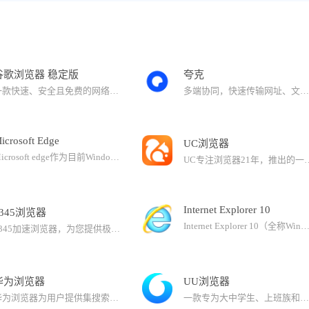
谷歌浏览器 稳定版
夸克
一款快速、安全且免费的网络浏览器，能很好地满足新型网站对浏览器的要求。64位的Chrome使用了更现代的指令集、针对64位处理器对编译器进行了特别优化，带来了更多的功能参数和寄存器存储的速度优势，因此会有明显的速度提升，特别是图形和多媒体内容的处理会变得更为流畅，平均性能提升25%。安全性和稳定性也有着相当大的提升，在渲染Web内容时的崩溃几率会有效下降。Chrome内置Flash Player浏览器视频插件，方便用户在线观看视频。
多端协同，快速传输网址、文件安全纯净快速，打造极致浏览体验AI创作工具：AI 生图：支持上传参考图，多种风格0门槛转绘。AI 写作：写文案、写大纲，思路更清晰；擅长多种体裁，写作内容不重复。AI PPT：超多模板，自动排版填充，效率翻倍AI 编程：高效解析代码，协助编写程序AI高效浏览网页：AI解析学习/工作文档，迅速提取要点高效阅读网页内容， 解读重要信息网课视频一键总结，学习效率直线飙升夸克网盘：6T超大空间，超速下载100G大文件无损快速传输电脑资料安心存，自动备份超级播放器，免费5倍速
icrosoft Edge
UC浏览器
Microsoft edge作为目前Windows系统默认web浏览器，被Windows系统默认为操作系统的基本组件，系统不支持卸载，故当前无法提供卸载程序。但Windows用户可以随时下载或更改其他默认浏览器。Microsoft Edge新版浏览器，体验世界一流的性能，享有更多隐私，同时提高工作效率。Microsoft Edge浏览器可在Windows7、Windows8、Windows8.1、Windows10等设备上使用，可自动同步您的密码、收藏夹和设置。
UC专注浏览器21年，推出的一款速度快、安全、好用的PC浏览器产品。支持UC网盘、书签云同步、批量问AI、云收藏等功能UC网盘功能：1. 超大空间，超速下载：普通用户享受10GB永久有限空间，SVIP用户支持6T空间，至臻会员享10T空间； 2. 在线看视频，在
Internet Explorer 10
2345浏览器
Internet Explorer 10（全称Windows Internet Explorer 10，简称IE10）是微软开发的网页浏览器。Internet Explorer 10 是一款全新的浏览器，旨在提高浏览速度并提供完美的浏览体验。全屏浏览器不仅易于使用，而且更安全，还能与 Windows8 和 Windows RT 无缝融合。IE10只能安装在Windows 7 Servi
2345加速浏览器，为您提供极速、安全、稳定的上网体验。Chromium109+IE双核兼容无忧：全新Chromium109内核打开网页更快，IE内核轻松兼容网银、政企平台等场景。数据同步不丢失：个人收藏、账号密码在不同设备间轻松实现实时同步，告别繁琐操作，畅享随时随地的便捷浏览。多样皮肤 个性定制：提供多样皮肤，支持一键切换全面屏模式，同时也支持个性化定制皮肤。免费翻译 无缝沟通：轻松应对各种语言场景，支持网页一键翻译和划词翻译，让沟通更加便捷无忧。安全无忧 私密尊享：加强了隐私保护功能，有效阻止恶意网站对个人信息的窃取，保护隐私安全。
华为浏览器
UU浏览器
华为浏览器为用户提供集搜索、智能资讯推荐、导航于一体的优质上网体验，汇聚众多权威媒体伙伴。
一款专为大中学生、上班族和寻求极致浏览器体验的您而开发。更少的内存，更快的速度，没有后台进程，无打扰清净的环境支持整页翻译，全面屏，支持Mac风格，个性化新标签页，自定义界面，丰富的应用扩展，使您的浏览体验独一无二；干净的主页：简洁的主页，快速访问您最喜欢的网站，提供卓越的浏览体验；与360浏览器、QQ浏览器、火狐浏览器、UC浏览器，极速浏览器相比，UU浏览器更简洁更轻便；下载UU浏览器，获得更快、更高效和个性化的网页浏览体验！