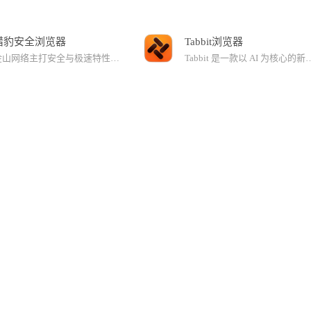
猎豹安全浏览器
Tabbit浏览器
金山网络主打安全与极速特性的首款安全双核浏览器，集安全和技术两大特性与一身。首创BIPS浏览器安全防御体系，集合浏览器主动防御和金山云安全，安全防御更全面。猎豹浏览器具有首创的智能切换引擎，动态选择内核匹配不同网页，并且完美支持HTML5新国际网页标准，网页展现更炫酷，更动感，极速浏览的同时也充分保证兼容性。
Tabbit 是一款以 AI 为核心的新一代智能浏览器，集浏览、搜索、对话与智能执行于一体。适用于办公提效、学习研究、资料整理、内容创作等多种场景，让每一次上网都更轻松、更专注。【近期更新】- 接入最新发布的 Kimi K2.6 、DeepSeek V4.0 模型，可在对话的模型列表中选择使用；- Chromium 内核升级至 147 版本；- 定