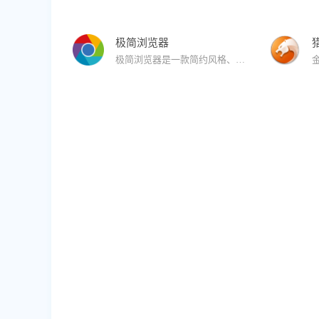
极简浏览器
极简浏览器是一款简约风格、极速安全、无广告、无弹窗的浏览器。极简浏览器提供了浏览器的基本功能。满足用户的极速安全上网的同时，无广告、无弹窗、简洁的界面等特点给用户带来不一样的浏览体验！